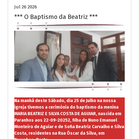
Jul 26 2026
*** O Baptismo da Beatriz ***
Na manhã deste Sábado, dia 25 de Julho na nossa
igreja tivemos a cerimónia do baptismo da menina
MARIA BEATRIZ E SILVA COSTA DE AGUIAR, nascida em
Paranhos aos 22-09-20252, filha de Nuno Emanuel
Monteiro de Aguiar e de Sofia Beatriz Carvalho e Silva
Costa, residentes na Rua Óscar da Silva, em