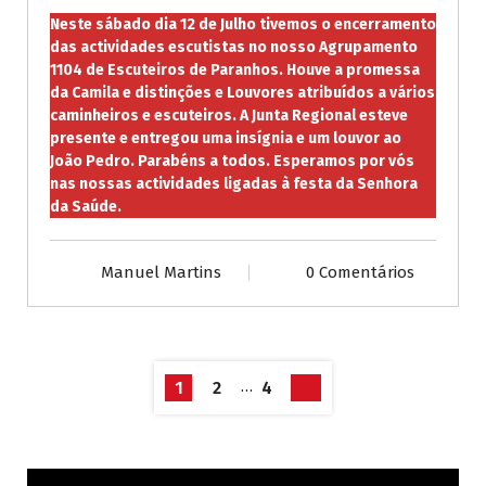
Neste sábado dia 12 de Julho tivemos o encerramento
das actividades escutistas no nosso Agrupamento
1104 de Escuteiros de Paranhos. Houve a promessa
da Camila e distinções e Louvores atribuídos a vários
caminheiros e escuteiros. A Junta Regional esteve
presente e entregou uma insígnia e um louvor ao
João Pedro. Parabéns a todos. Esperamos por vós
nas nossas actividades ligadas à festa da Senhora
da Saúde.
Manuel Martins
0 Comentários
…
1
2
4