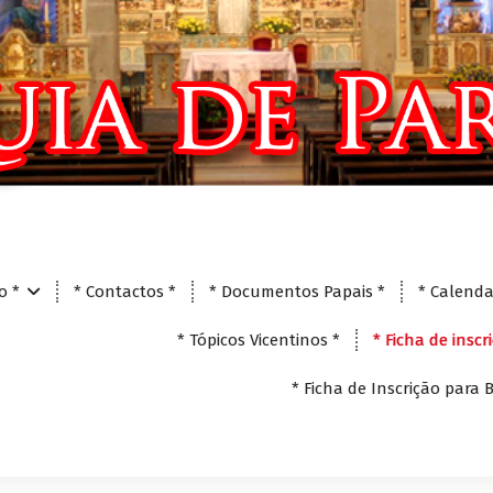
io *
* Contactos *
* Documentos Papais *
* Calenda
* Tópicos Vicentinos *
* Ficha de insc
* Ficha de Inscrição para 