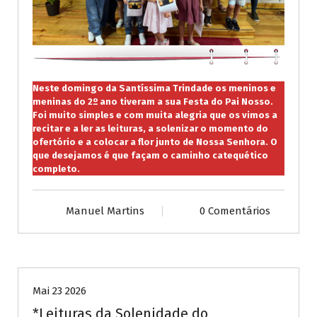
Neste domingo da Santíssima Trindade os meninos e
meninas do 2º ano tiveram a sua Festa do Pai Nosso.
Foi muito simples e com muita alegria que os vimos a
recitar e a ler as leituras, a solenizar o momento do
ofertório e a colocar a flor junto de Nossa Senhora. O
que desejamos é que façam o caminho catequético
completo.
Manuel Martins
0 Comentários
Publicações diversas
Mai 23 2026
*Leituras da Solenidade do