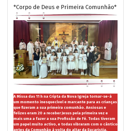
*Corpo de Deus e Primeira Comunhão*
A Missa das 11 h na Cripta da Nova Igreja tornar-se-á
um momento inesquecível e marcante para as crianças
que fizeram a sua primeira comunhão. Ansiosas e
felizes eram 20 a receber Jesus pela primeira vez e
mais uma a fazer a sua Profissão de Fé. Todas tiveram
um papel muito activo, e todas vibraram com o cântico
antes da Comunhão à volta do altar da Eucaristia.